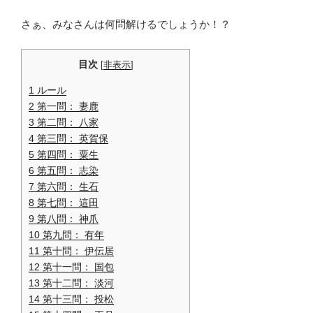
さぁ、みなさんは何問解けるでしょうか！？
目次
[
非表示
]
1
ルール
2
第一問： 妻鹿
3
第二問： 八家
4
第三問： 英賀保
5
第四問： 粟生
6
第五問： 志染
7
第六問： 生石
8
第七問： 這田
9
第八問： 神爪
10
第九問： 有年
11
第十問： 伊伝居
12
第十一問： 国包
13
第十二問： 淡河
14
第十三問： 投松