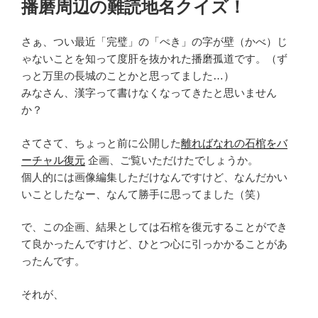
播磨周辺の難読地名クイズ！
日:
さぁ、つい最近「完璧」の「ぺき」の字が壁（かべ）じ
ゃないことを知って度肝を抜かれた播磨孤道です。（ず
っと万里の長城のことかと思ってました…）
みなさん、漢字って書けなくなってきたと思いません
か？
さてさて、ちょっと前に公開した
離ればなれの石棺をバ
ーチャル復元
企画、ご覧いただけたでしょうか。
個人的には画像編集しただけなんですけど、なんだかい
いことしたなー、なんて勝手に思ってました（笑）
で、この企画、結果としては石棺を復元することができ
て良かったんですけど、ひとつ心に引っかかることがあ
ったんです。
それが、