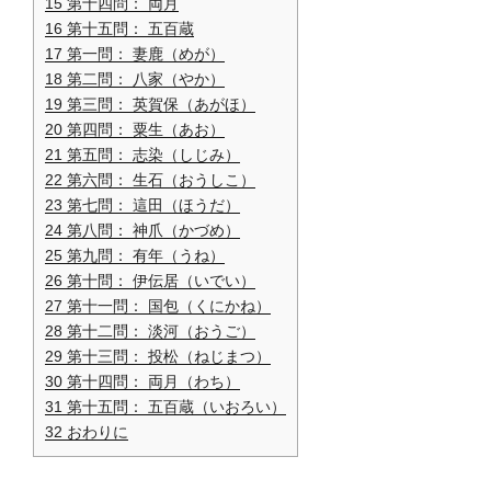
15
第十四問： 両月
16
第十五問： 五百蔵
17
第一問： 妻鹿（めが）
18
第二問： 八家（やか）
19
第三問： 英賀保（あがほ）
20
第四問： 粟生（あお）
21
第五問： 志染（しじみ）
22
第六問： 生石（おうしこ）
23
第七問： 這田（ほうだ）
24
第八問： 神爪（かづめ）
25
第九問： 有年（うね）
26
第十問： 伊伝居（いでい）
27
第十一問： 国包（くにかね）
28
第十二問： 淡河（おうご）
29
第十三問： 投松（ねじまつ）
30
第十四問： 両月（わち）
31
第十五問： 五百蔵（いおろい）
32
おわりに