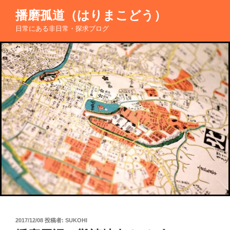
コ
播磨孤道（はりまこどう）
ン
日常にある非日常・探求ブログ
テ
ン
ツ
へ
ス
キ
ッ
プ
投
2017/12/08
投稿者:
SUKOHI
稿