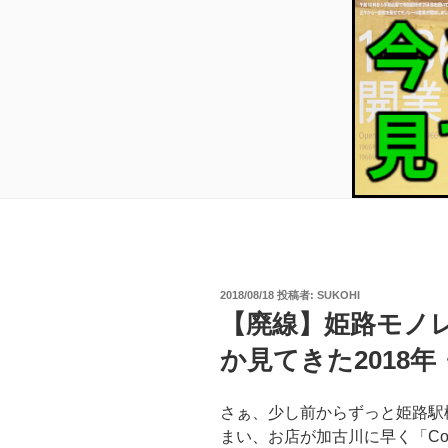
投
2018/08/18
投稿者:
SUKOHI
稿
【廃線】姫路モノ
日:
か見てきた2018
さぁ、少し前からずっと姫路駅構
まい、お店が加古川に早く「Co