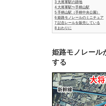
3
大将軍駅の跡地
4
大将軍駅〜手柄山駅
5
手柄山駅（手柄中央公園）
6
姫路モノレールのミニチュア
7
記念レールを販売している
8
おわりに
姫路モノレール
する