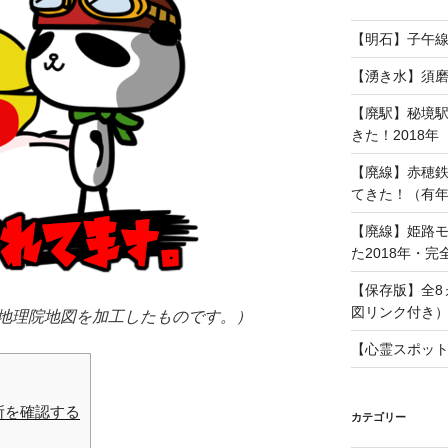
【明石】子午
【湧き水】須
【廃駅】秘境
きた！2018年
【廃線】赤穂
てきた！（有年
【廃線】姫路
た2018年・完
【保存版】全8
図リンク付き
地理院地図を加工したものです。）
【心霊スポッ
所を確認する
カテゴリー