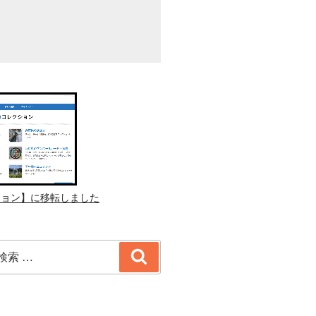
ション】に移転しました
検
索