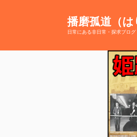
コ
ン
テ
播磨孤道（は
ン
日常にある非日常・探求ブログ
ツ
へ
ス
キ
ッ
プ