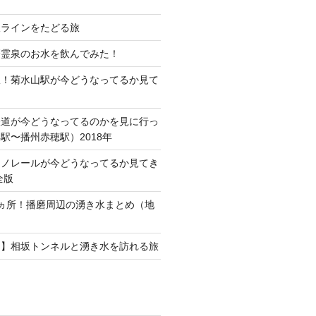
線ラインをたどる旅
磨霊泉のお水を飲んでみた！
駅！菊水山駅が今どうなってるか見て
鉄道が今どうなってるのかを見に行っ
駅〜播州赤穂駅）2018年
モノレールが今どうなってるか見てき
全版
ヵ所！播磨周辺の湧き水まとめ（地
）
ト】相坂トンネルと湧き水を訪れる旅