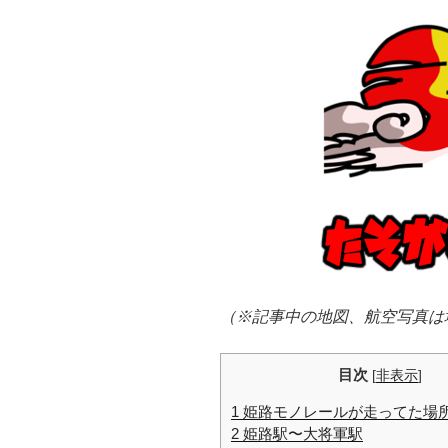
（※記事中の地図、航空写真は
目次
[
非表示
]
1
姫路モノレールが走ってた場
2
姫路駅〜大将軍駅