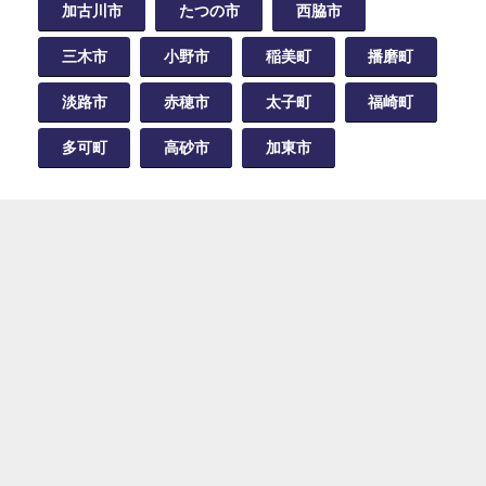
加古川市
たつの市
西脇市
三木市
小野市
稲美町
播磨町
淡路市
赤穂市
太子町
福崎町
多可町
高砂市
加東市