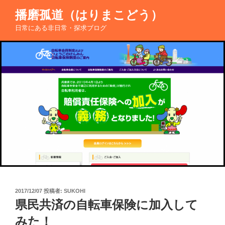
コ
播磨孤道（はりまこどう）
ン
日常にある非日常・探求ブログ
テ
ン
ツ
へ
ス
キ
ッ
プ
投
2017/12/07
投稿者:
SUKOHI
稿
県民共済の自転車保険に加入して
日:
みた！