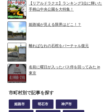
【リアルドラクエ】ランキング1位に輝いた
手柄山中央公園を大特集！
姫路城が見える限界はどこ！？
離ればなれの石棺をバーチャル復元
名前に曜日が入ったバス停を回ってみた in
東京
市町村別で記事を探す
姫路市
明石市
神戸市