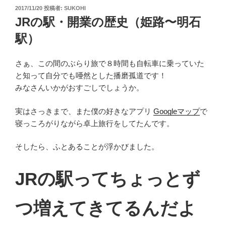
投
2017/11/20
投稿者:
SUKOHI
稿
JRの駅・開業の歴史（姫路〜明石
日:
駅）
さぁ、この間のぶらり旅で８時間も自転車に乗っていた
と知って自分でも唖然とした播磨孤道です！
みなさんいかがおすごしでしょうか。
実はさっきまで、また僕の好きなアプリ
Googleマップ
で
寝っころがりながら卓上旅行をしてたんです。
そしたら、ふとあることが浮かびました。
JRの駅ってちょっとず
つ増えてきてるんだよ