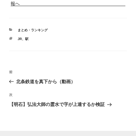
カ
まとめ・ランキング
テ
タ
JR
、
駅
ゴ
グ
リ
ー
投
前
前
稿
の
北条鉄道を真下から（動画）
ナ
投
ビ
稿
次
次
ゲ
の
【明石】弘法大師の霊水で字が上達するか検証
投
ー
稿
シ
ョ