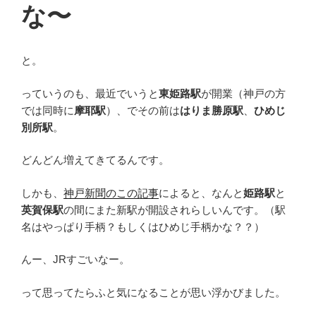
な〜
と。
っていうのも、最近でいうと
東姫路駅
が開業（神戸の方
では同時に
摩耶駅
）、でその前は
はりま勝原駅
、
ひめじ
別所駅
。
どんどん増えてきてるんです。
しかも、
神戸新聞のこの記事
によると、なんと
姫路駅
と
英賀保駅
の間にまた新駅が開設されらしいんです。（駅
名はやっぱり手柄？もしくはひめじ手柄かな？？）
んー、JRすごいなー。
って思ってたらふと気になることが思い浮かびました。