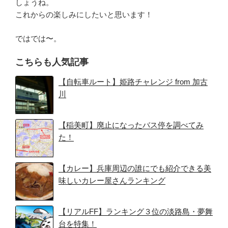
しょうね。
これからの楽しみにしたいと思います！
ではでは〜。
こちらも人気記事
【自転車ルート】姫路チャレンジ from 加古
川
【稲美町】廃止になったバス停を調べてみ
た！
【カレー】兵庫周辺の誰にでも紹介できる美
味しいカレー屋さんランキング
【リアルFF】ランキング３位の淡路島・夢舞
台を特集！