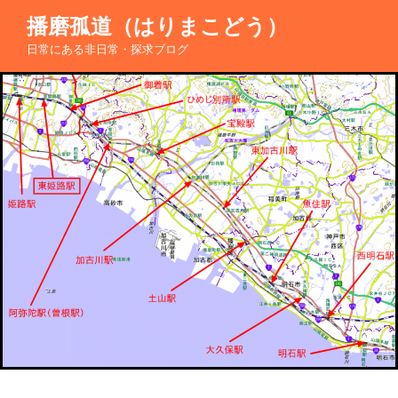
コ
播磨孤道（はりまこどう）
ン
日常にある非日常・探求ブログ
テ
ン
ツ
へ
ス
キ
ッ
プ