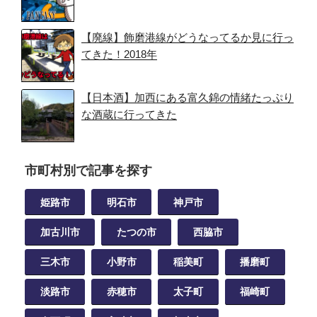
【廃線】飾磨港線がどうなってるか見に行っ
てきた！2018年
【日本酒】加西にある富久錦の情緒たっぷり
な酒蔵に行ってきた
市町村別で記事を探す
姫路市
明石市
神戸市
加古川市
たつの市
西脇市
三木市
小野市
稲美町
播磨町
淡路市
赤穂市
太子町
福崎町