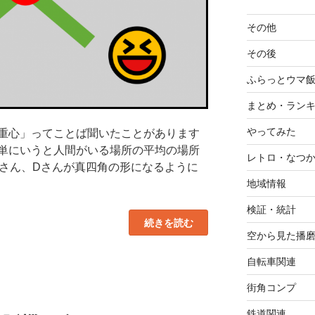
その他
その後
ふらっとウマ
まとめ・ラン
やってみた
重心」ってことば聞いたことがあります
単にいうと人間がいる場所の平均の場所
レトロ・なつ
Cさん、Dさんが真四角の形になるように
地域情報
検証・統計
“播
続きを読む
磨
空から見た播
地
域
の
自転車関連
人
口
街角コンプ
重
心
を
鉄道関連