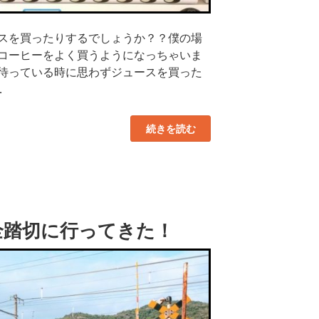
スを買ったりするでしょうか？？僕の場
コーヒーをよく買うようになっちゃいま
待っている時に思わずジュースを買った
…
“姫
続きを読む
路〜
加
古
川
駅・
自
販
機
の
全踏切に行ってきた！
全
ジ
ュ
ー
ス
を
ま
と
め
て