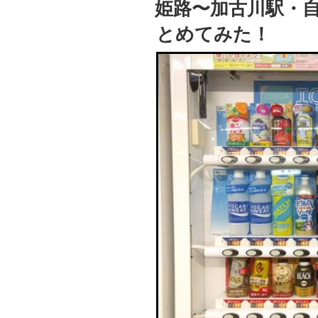
姫路〜加古川駅・
日:
とめてみた！