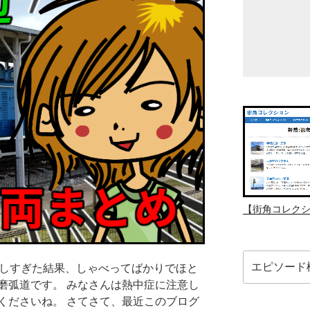
【街角コレク
検
楽しすぎた結果、しゃべってばかりでほと
索:
磨弧道です。 みなさんは熱中症に注意し
くださいね。 さてさて、最近このブログ