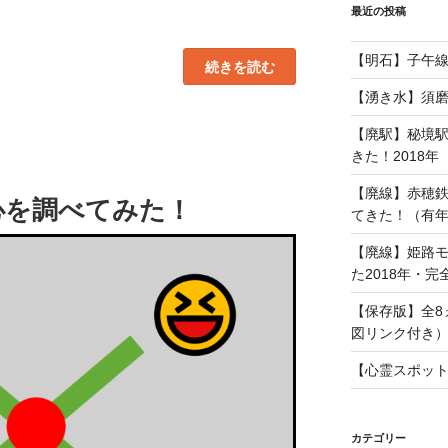
最近の投稿
【明石】子午
“全
続きを読む
17
件！
【湧き水】須
播
磨
【廃駅】秘境
周
辺
きた！2018年
の
鉄
道
【廃線】赤穂
心を調べてみた！
車
てきた！（有年
両
ま
と
【廃線】姫路
め
た2018年・完
（地
図
リ
【保存版】全8
ン
ク
図リンク付き
付
き）”
【心霊スポッ
の
カテゴリー