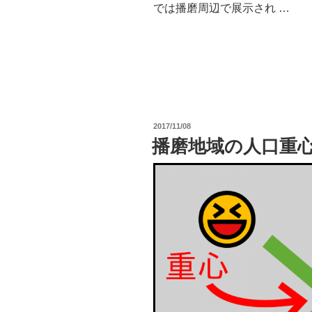
では播磨周辺で展示され …
投
2017/11/08
稿
播磨地域の人口重
日: