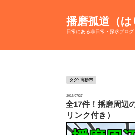
コ
ン
テ
播磨孤道（は
ン
日常にある非日常・探求ブログ
ツ
へ
ス
キ
ッ
プ
タグ:
高砂市
投
2018/07/27
稿
全17件！播磨周辺
日:
リンク付き）