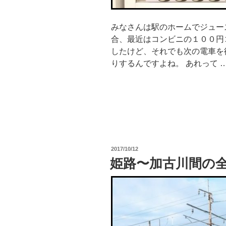
みなさんは駅のホームでジュー
合、最近はコンビニの１００円
したけど、それでも次の電車を
りするんですよね。 あれって 
投
2017/10/12
稿
姫路〜加古川間の
日: