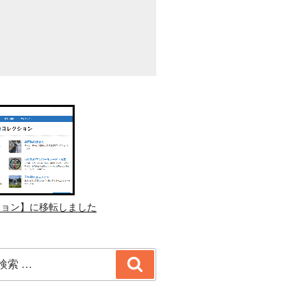
ション】に移転しました
検
索