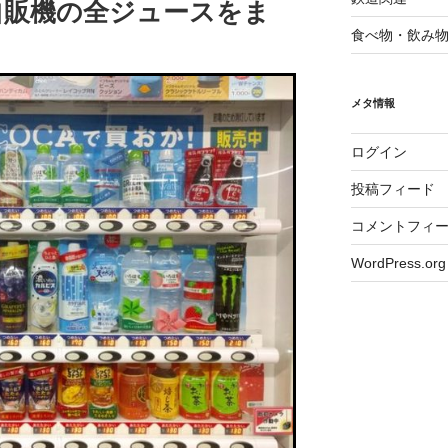
自販機の全ジュースをま
調
べ
食べ物・飲み
て
み
た！”
の
メタ情報
ログイン
投稿フィード
コメントフィ
WordPress.org