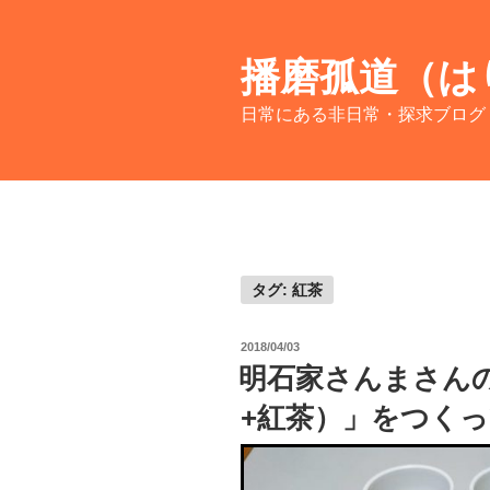
コ
ン
テ
播磨孤道（は
ン
日常にある非日常・探求ブログ
ツ
へ
ス
キ
ッ
プ
タグ:
紅茶
投
2018/04/03
稿
明石家さんまさん
日:
+紅茶）」をつく