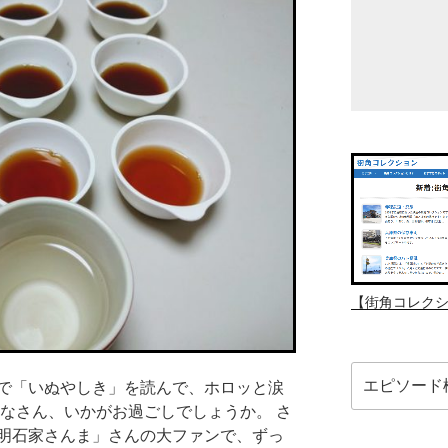
【街角コレク
検
で「いぬやしき」を読んで、ホロッと涙
索:
みなさん、いかがお過ごしでしょうか。 さ
明石家さんま」さんの大ファンで、ずっ