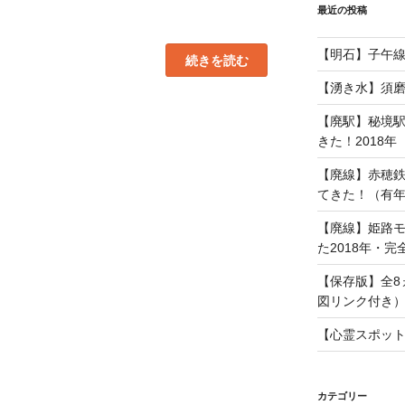
最近の投稿
【明石】子午
“明
続きを読む
石
家
【湧き水】須
さ
ん
【廃駅】秘境
ま
さ
きた！2018年
ん
の
「コ〜
【廃線】赤穂
茶〜
てきた！（有年
（コ
ー
ヒ
【廃線】姫路
ー
た2018年・完
+紅
茶）」
を
【保存版】全8
つ
く
図リンク付き
っ
て
【心霊スポッ
み
た！”
の
カテゴリー