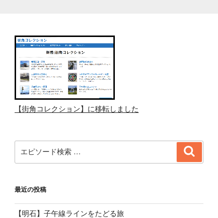
【街角コレクション】に移転しました
検
検
索
索:
最近の投稿
【明石】子午線ラインをたどる旅