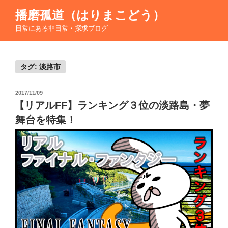
コ
播磨孤道（はりまこどう）
ン
日常にある非日常・探求ブログ
テ
ン
ツ
へ
タグ:
淡路市
ス
キ
投
2017/11/09
稿
ッ
【リアルFF】ランキング３位の淡路島・夢
日:
プ
舞台を特集！