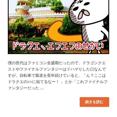
を
特
集！”
の
僕の世代はファミコン全盛期だったので、ドラゴンクエ
ストやファイナルファンタジーはドハマりした口なんで
すが、自転車で孤道を長年続けていると、「ん？ここは
ドラクエの○○に似てるなー！ 」とか「これファイナルフ
ァンタジーだった …
“【ド
続きを読む
ラ
ク
エ
＆