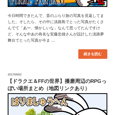
今日時間できたんで、昔のぶらり旅の写真を見返してま
した。そしたら、その中に淡路島でとった写真がたくさ
んでて「あー、懐かしいな」なんて思ってたんですけ
ど、そんな中あの有名な安藤忠雄さんが設計した淡路夢
舞台でとった写真が今ま …
“【リ
続きを読む
ア
ル
FF】
ラ
ン
投
2017/09/02
キ
ン
稿
【ドラクエ＆FFの世界】播磨周辺のRPGっ
グ
日:
３
ぽい場所まとめ（地図リンクあり）
位
の
淡
路
島・
夢
舞
台