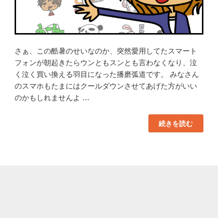
さぁ、この酷暑のせいなのか、突然愛用してたスマート
フォンが朝起きたらウンともスンとも言わなくなり、泣
く泣く買い換える羽目になった播磨弧道です。 みなさん
のスマホもたまにはクールダウンさせてあげた方がいい
のかもしれませんよ …
“LINE
続きを読む
ス
タ
ン
プ
作
っ
て
み
た！”
の