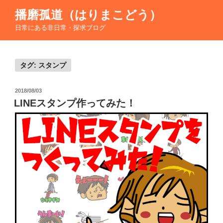
コ
播磨孤道（はりまこどう）
ン
日常にある非日常・探求ブログ
テ
ン
ツ
へ
タグ:
スタンプ
ス
キ
投
2018/08/03
稿
ッ
LINEスタンプ作ってみた！
日:
プ