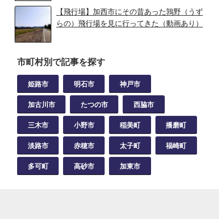
【飛行場】加西市にその昔あった鶉野（うず
らの）飛行場を見に行ってきた（動画あり）
市町村別で記事を探す
姫路市
明石市
神戸市
加古川市
たつの市
西脇市
三木市
小野市
稲美町
播磨町
淡路市
赤穂市
太子町
福崎町
多可町
高砂市
加東市