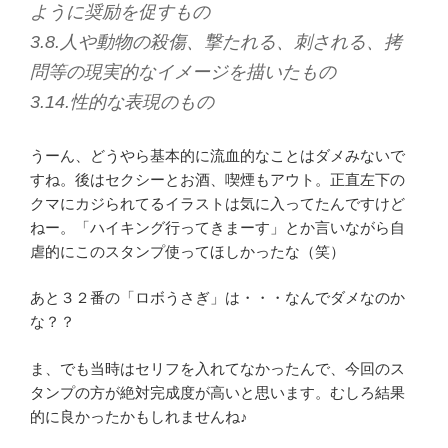
ように奨励を促すもの
3.8.人や動物の殺傷、撃たれる、刺される、拷
問等の現実的なイメージを描いたもの
3.14.性的な表現のもの
うーん、どうやら基本的に流血的なことはダメみないで
すね。後はセクシーとお酒、喫煙もアウト。正直左下の
クマにカジられてるイラストは気に入ってたんですけど
ねー。「ハイキング行ってきまーす」とか言いながら自
虐的にこのスタンプ使ってほしかったな（笑）
あと３２番の「ロボうさぎ」は・・・なんでダメなのか
な？？
ま、でも当時はセリフを入れてなかったんで、今回のス
タンプの方が絶対完成度が高いと思います。むしろ結果
的に良かったかもしれませんね♪