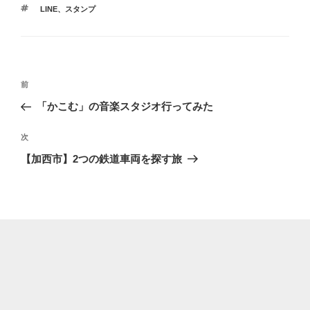
テ
タ
LINE
、
スタンプ
ゴ
グ
リ
ー
投
前
前
稿
の
「かこむ」の音楽スタジオ行ってみた
ナ
投
ビ
稿
次
次
ゲ
の
【加西市】2つの鉄道車両を探す旅
投
ー
稿
シ
ョ
ン