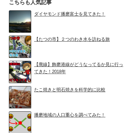
こちらも人気記事
ダイヤモンド播磨富士を見てきた！
【たつの市】２つのわき水を訪ねる旅
【廃線】飾磨港線がどうなってるか見に行っ
てきた！2018年
たこ焼きと明石焼きを科学的に比較
播磨地域の人口重心を調べてみた！