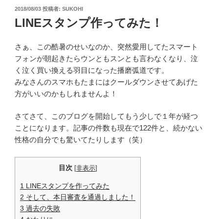
投
2018/08/03
投稿者:
SUKOHI
稿
LINEスタンプ作ってみた！
日:
さぁ、この酷暑のせいなのか、突然愛用してたスマート
フォンが朝起きたらウンともスンとも言わなくなり、泣
く泣く買い換える羽目になった播磨弧道です。
みなさんのスマホもたまにはクールダウンさせてあげた
方がいいのかもしれませんよ！
さてさて、このブログを開始してもう少しで１年が経つ
ことになります。記事の件数も現在で122件と、続かない
性格の自分でも驚いてたりします（笑）
目次
[
非表示
]
1
LINEスタンプを作ってみた
2
そして、本日審査を通過しました！
3
過去の失敗