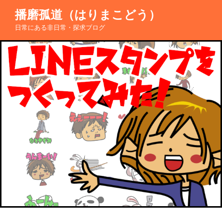
コ
播磨孤道（はりまこどう）
ン
日常にある非日常・探求ブログ
テ
ン
ツ
へ
ス
キ
ッ
プ