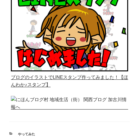
ブログのイラストでLINEスタンプ作ってみました！【ほ
んわか♪スタンプ】
カ
やってみた