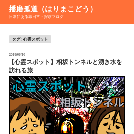
コ
播磨孤道（はりまこどう）
ン
日常にある非日常・探求ブログ
テ
ン
ツ
へ
タグ:
心霊スポット
ス
キ
投
2018/08/10
稿
ッ
【心霊スポット】相坂トンネルと湧き水を
日:
プ
訪れる旅