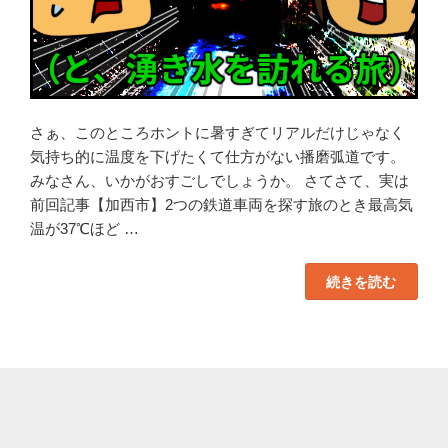
さぁ、このところホントに暑すぎてリアルだけじゃなく
気持ち的に温度を下げたくて仕方がない播磨弧道です。
みなさん、いかがおすごしでしょうか。 さてさて、実は
前回記事【加西市】2つの鉄道車両を探す旅のとき最高気
温が37℃ほど …
“【心
続きを読む
霊
ス
ポ
ッ
ト】
相
坂
ト
ン
ネ
ル